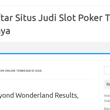
ar Situs Judi Slot Poker 
aya
Sea
ER ONLINE TERBESAR DI ASIA
for:
R
yond Wonderland Results,
Wat
Stat
Ban