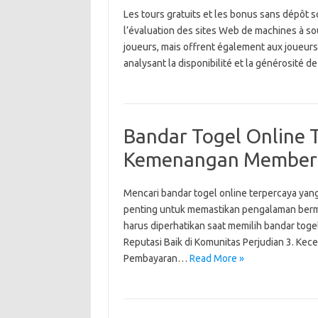
Les tours gratuits et les bonus sans dépôt 
l’évaluation des sites Web de machines à s
joueurs, mais offrent également aux joueurs
analysant la disponibilité et la générosité 
Bandar Togel Online 
Kemenangan Member
Mencari bandar togel online terpercaya y
penting untuk memastikan pengalaman bermai
harus diperhatikan saat memilih bandar togel
Reputasi Baik di Komunitas Perjudian 3. K
Pembayaran…
Read More »