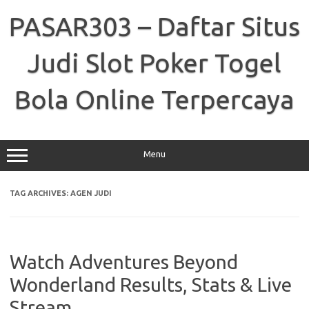
Skip
to
PASAR303 – Daftar Situs
content
Judi Slot Poker Togel
Bola Online Terpercaya
Menu
TAG ARCHIVES:
AGEN JUDI
Watch Adventures Beyond
Wonderland Results, Stats & Live
Stream