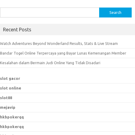
S
e
a
Recent Posts
r
c
Watch Adventures Beyond Wonderland Results, Stats & Live Stream
h
Bandar Togel Online Terpercaya yang Bayar Lunas Kemenangan Member
f
o
Kesalahan dalam Bermain Judi Online Yang Tidak Disadari
r
:
slot gacor
slot online
slot88
mejavip
hkbpokerqq
hkbpokerqq