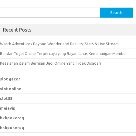
S
e
a
Recent Posts
r
c
Watch Adventures Beyond Wonderland Results, Stats & Live Stream
h
Bandar Togel Online Terpercaya yang Bayar Lunas Kemenangan Member
f
o
Kesalahan dalam Bermain Judi Online Yang Tidak Disadari
r
:
slot gacor
slot online
slot88
mejavip
hkbpokerqq
hkbpokerqq