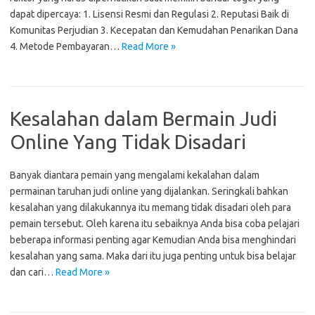
dapat dipercaya: 1. Lisensi Resmi dan Regulasi 2. Reputasi Baik di
Komunitas Perjudian 3. Kecepatan dan Kemudahan Penarikan Dana
4. Metode Pembayaran…
Read More »
Kesalahan dalam Bermain Judi
Online Yang Tidak Disadari
Banyak diantara pemain yang mengalami kekalahan dalam
permainan taruhan judi online yang dijalankan. Seringkali bahkan
kesalahan yang dilakukannya itu memang tidak disadari oleh para
pemain tersebut. Oleh karena itu sebaiknya Anda bisa coba pelajari
beberapa informasi penting agar Kemudian Anda bisa menghindari
kesalahan yang sama. Maka dari itu juga penting untuk bisa belajar
dan cari…
Read More »