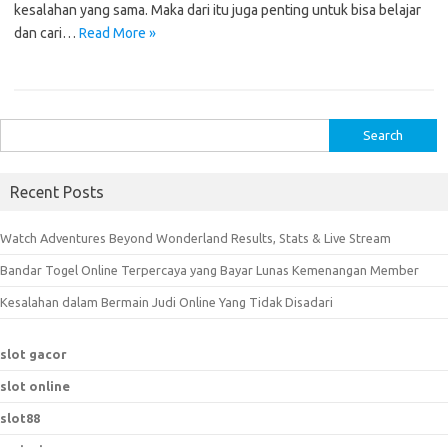
kesalahan yang sama. Maka dari itu juga penting untuk bisa belajar
dan cari…
Read More »
S
e
a
Recent Posts
r
c
Watch Adventures Beyond Wonderland Results, Stats & Live Stream
h
Bandar Togel Online Terpercaya yang Bayar Lunas Kemenangan Member
f
o
Kesalahan dalam Bermain Judi Online Yang Tidak Disadari
r
:
slot gacor
slot online
slot88