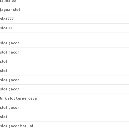
jaguar33
jaguar slot
slot777
slot88
slot gacor
slot gacor
slot
slot
slot gacor
slot gacor
link slot terpercaya
slot gacor
slot
slot gacor hari ini