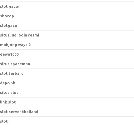
slot gacor
sbotop
slotgacor
situs judi bola resmi
mahjong ways 2
dewa1000
situs spaceman
slot terbaru
depo 5k
situs slot
link slot
slot server thailand
slot