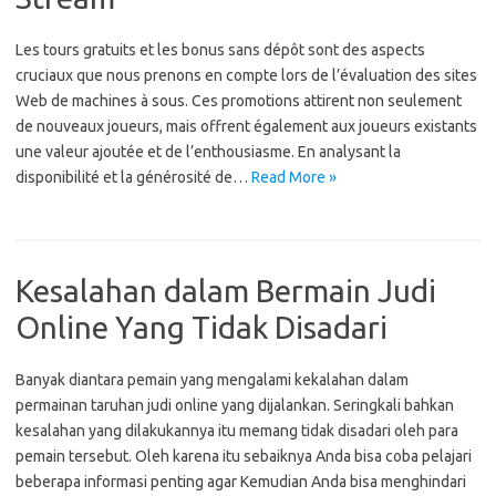
Les tours gratuits et les bonus sans dépôt sont des aspects
cruciaux que nous prenons en compte lors de l’évaluation des sites
Web de machines à sous. Ces promotions attirent non seulement
de nouveaux joueurs, mais offrent également aux joueurs existants
une valeur ajoutée et de l’enthousiasme. En analysant la
disponibilité et la générosité de…
Read More »
Kesalahan dalam Bermain Judi
Online Yang Tidak Disadari
Banyak diantara pemain yang mengalami kekalahan dalam
permainan taruhan judi online yang dijalankan. Seringkali bahkan
kesalahan yang dilakukannya itu memang tidak disadari oleh para
pemain tersebut. Oleh karena itu sebaiknya Anda bisa coba pelajari
beberapa informasi penting agar Kemudian Anda bisa menghindari