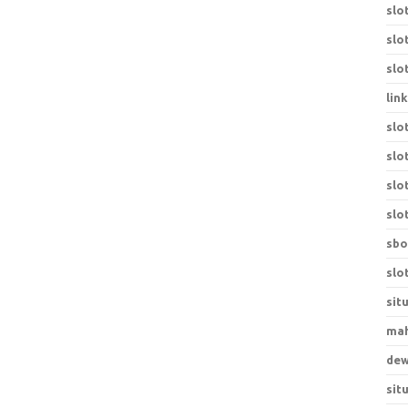
slo
slo
slo
lin
slo
slo
slo
slo
sbo
slo
sit
mah
dew
sit