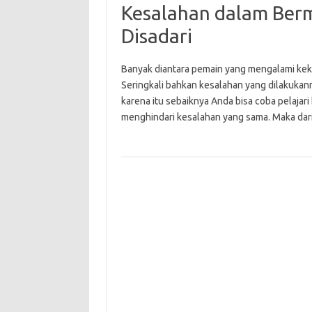
Kesalahan dalam Berm
Disadari
Banyak diantara pemain yang mengalami keka
Seringkali bahkan kesalahan yang dilakukann
karena itu sebaiknya Anda bisa coba pelajar
menghindari kesalahan yang sama. Maka dari 