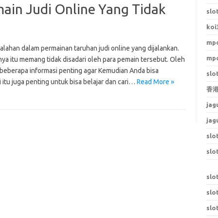
ain Judi Online Yang Tidak
slo
koi
mpo
lahan dalam permainan taruhan judi online yang dijalankan.
mpo
ya itu memang tidak disadari oleh para pemain tersebut. Oleh
i beberapa informasi penting agar Kemudian Anda bisa
slo
itu juga penting untuk bisa belajar dan cari…
Read More »
香
jag
jag
slo
slo
slo
slo
slo