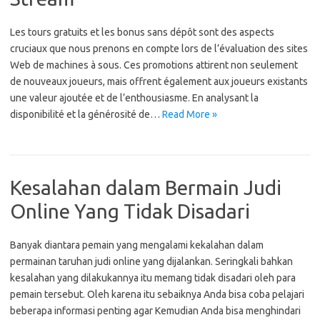
Les tours gratuits et les bonus sans dépôt sont des aspects
cruciaux que nous prenons en compte lors de l’évaluation des sites
Web de machines à sous. Ces promotions attirent non seulement
de nouveaux joueurs, mais offrent également aux joueurs existants
une valeur ajoutée et de l’enthousiasme. En analysant la
disponibilité et la générosité de…
Read More »
Kesalahan dalam Bermain Judi
Online Yang Tidak Disadari
Banyak diantara pemain yang mengalami kekalahan dalam
permainan taruhan judi online yang dijalankan. Seringkali bahkan
kesalahan yang dilakukannya itu memang tidak disadari oleh para
pemain tersebut. Oleh karena itu sebaiknya Anda bisa coba pelajari
beberapa informasi penting agar Kemudian Anda bisa menghindari