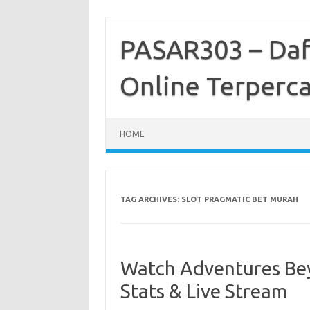
Skip
to
content
PASAR303 – Daft
Online Terperc
HOME
TAG ARCHIVES:
SLOT PRAGMATIC BET MURAH
Watch Adventures Be
Stats & Live Stream