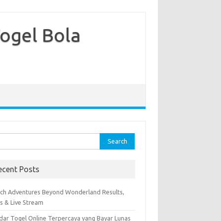
Togel Bola
rch
ecent Posts
ch Adventures Beyond Wonderland Results,
s & Live Stream
dar Togel Online Terpercaya yang Bayar Lunas