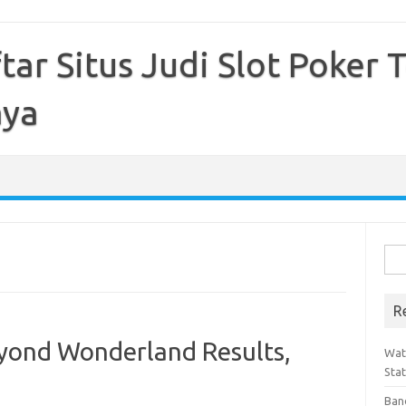
ar Situs Judi Slot Poker 
aya
Sea
for:
R
yond Wonderland Results,
Wat
Stat
Ban