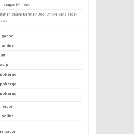
enangan Member
alahan dalam Bermain Judi Online Yang Tidak
adari
t gacor
t online
t88
avip
bpokerqq
bpokerqq
bpokerqq
t gacor
t online
e gacor