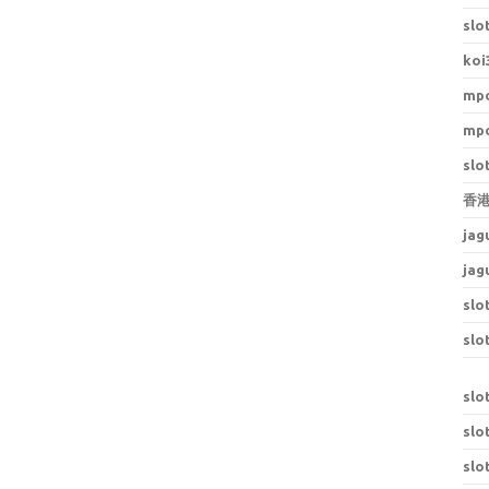
slo
koi
mpo
mpo
slo
香
jag
jag
slo
slo
slo
slo
slo