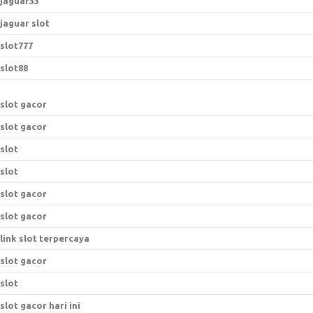
jaguar33
jaguar slot
slot777
slot88
slot gacor
slot gacor
slot
slot
slot gacor
slot gacor
link slot terpercaya
slot gacor
slot
slot gacor hari ini