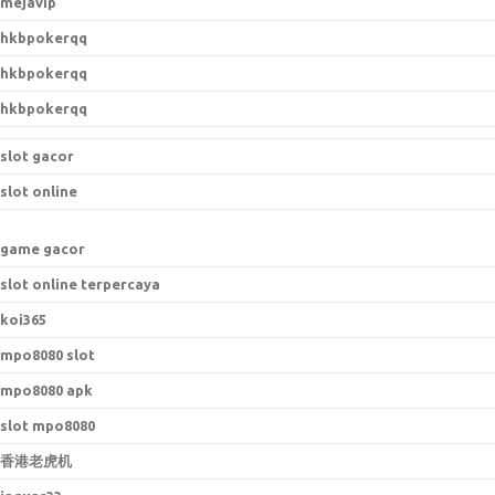
mejavip
hkbpokerqq
hkbpokerqq
hkbpokerqq
slot gacor
slot online
game gacor
slot online terpercaya
koi365
mpo8080 slot
mpo8080 apk
slot mpo8080
香港老虎机