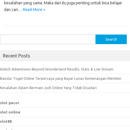
kesalahan yang sama. Maka dari itu juga penting untuk bisa belajar
dan cari…
Read More »
S
e
a
Recent Posts
r
c
Watch Adventures Beyond Wonderland Results, Stats & Live Stream
h
Bandar Togel Online Terpercaya yang Bayar Lunas Kemenangan Member
f
o
Kesalahan dalam Bermain Judi Online Yang Tidak Disadari
r
:
slot gacor
slot online
slot88