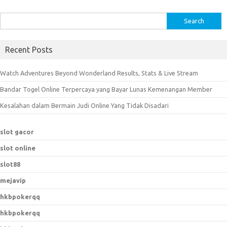
S
e
a
Recent Posts
r
c
Watch Adventures Beyond Wonderland Results, Stats & Live Stream
h
Bandar Togel Online Terpercaya yang Bayar Lunas Kemenangan Member
f
o
Kesalahan dalam Bermain Judi Online Yang Tidak Disadari
r
:
slot gacor
slot online
slot88
mejavip
hkbpokerqq
hkbpokerqq