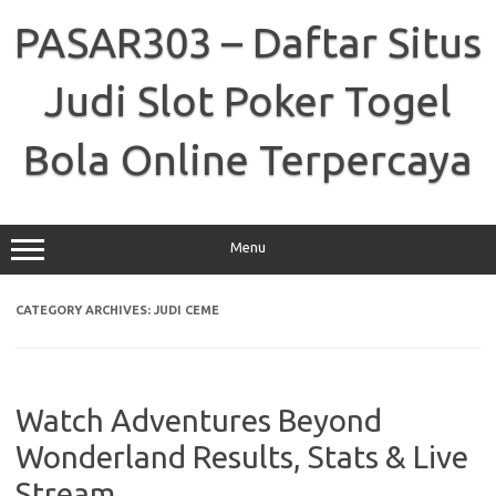
Skip
to
PASAR303 – Daftar Situs
content
Judi Slot Poker Togel
Bola Online Terpercaya
Menu
CATEGORY ARCHIVES:
JUDI CEME
Watch Adventures Beyond
Wonderland Results, Stats & Live
Stream