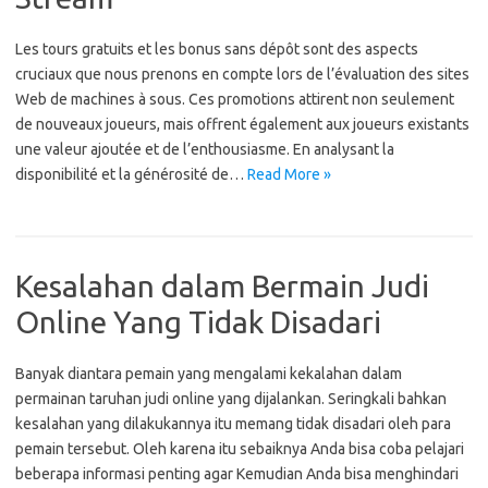
Les tours gratuits et les bonus sans dépôt sont des aspects
cruciaux que nous prenons en compte lors de l’évaluation des sites
Web de machines à sous. Ces promotions attirent non seulement
de nouveaux joueurs, mais offrent également aux joueurs existants
une valeur ajoutée et de l’enthousiasme. En analysant la
disponibilité et la générosité de…
Read More »
Kesalahan dalam Bermain Judi
Online Yang Tidak Disadari
Banyak diantara pemain yang mengalami kekalahan dalam
permainan taruhan judi online yang dijalankan. Seringkali bahkan
kesalahan yang dilakukannya itu memang tidak disadari oleh para
pemain tersebut. Oleh karena itu sebaiknya Anda bisa coba pelajari
beberapa informasi penting agar Kemudian Anda bisa menghindari