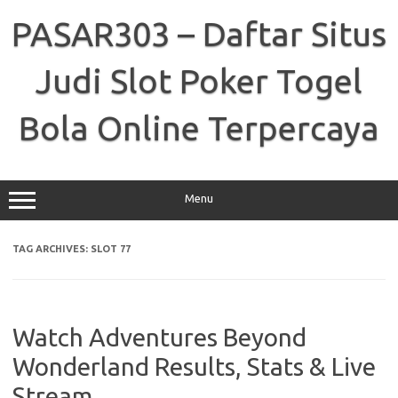
Skip
to
PASAR303 – Daftar Situs
content
Judi Slot Poker Togel
Bola Online Terpercaya
Menu
TAG ARCHIVES:
SLOT 77
Watch Adventures Beyond
Wonderland Results, Stats & Live
Stream