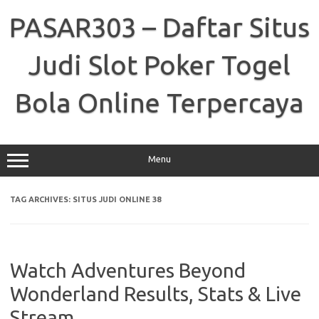
Skip
to
PASAR303 – Daftar Situs
content
Judi Slot Poker Togel
Bola Online Terpercaya
Menu
TAG ARCHIVES:
SITUS JUDI ONLINE 38
Watch Adventures Beyond
Wonderland Results, Stats & Live
Stream