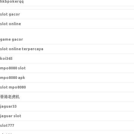
hkbpokerqq
slot gacor
slot online
game gacor
slot online terpercaya
koi365
mpo8080 slot
mpo8080 apk
slot mpo8080
香港老虎机
jaguar33
jaguar slot
slot777