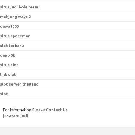
situs judi bola resmi
mahjong ways 2
dewa1000
situs spaceman
slot terbaru
depo 5k
situs slot
link slot
slot server thailand
slot
For Information Please
Contact Us
jasa seo judi