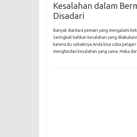
Kesalahan dalam Berm
Disadari
Banyak diantara pemain yang mengalami keka
Seringkali bahkan kesalahan yang dilakukann
karena itu sebaiknya Anda bisa coba pelajar
menghindari kesalahan yang sama. Maka dari 