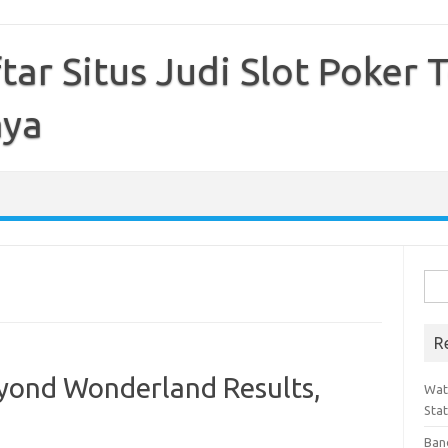
ar Situs Judi Slot Poker 
aya
Sea
for:
R
yond Wonderland Results,
Wat
Stat
Ban