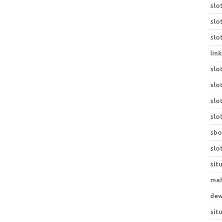
slo
slo
slo
lin
slo
slo
slo
slo
sbo
slo
sit
mah
dew
sit