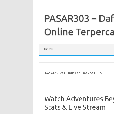
Skip
to
content
PASAR303 – Daft
Online Terperc
HOME
TAG ARCHIVES:
LIRIK LAGU BANDAR JUDI
Watch Adventures Be
Stats & Live Stream