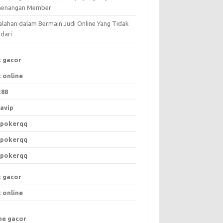
enangan Member
alahan dalam Bermain Judi Online Yang Tidak
adari
t gacor
t online
t88
avip
bpokerqq
bpokerqq
bpokerqq
t gacor
t online
e gacor