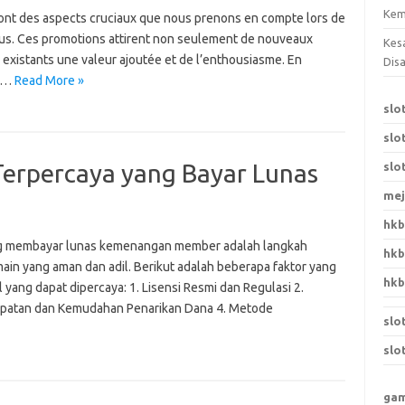
Kem
sont des aspects cruciaux que nous prenons en compte lors de
ous. Ces promotions attirent non seulement de nouveaux
Kes
 existants une valeur ajoutée et de l’enthousiasme. En
Dis
de…
Read More »
slo
slo
Terpercaya yang Bayar Lunas
slo
mej
hk
ang membayar lunas kemenangan member adalah langkah
hk
n yang aman dan adil. Berikut adalah beberapa faktor yang
hk
 yang dapat dipercaya: 1. Lisensi Resmi dan Regulasi 2.
ecepatan dan Kemudahan Penarikan Dana 4. Metode
slo
slo
gam