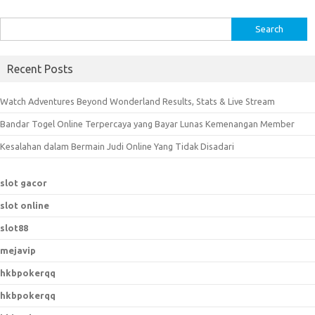
S
e
a
Recent Posts
r
c
Watch Adventures Beyond Wonderland Results, Stats & Live Stream
h
Bandar Togel Online Terpercaya yang Bayar Lunas Kemenangan Member
f
o
Kesalahan dalam Bermain Judi Online Yang Tidak Disadari
r
:
slot gacor
slot online
slot88
mejavip
hkbpokerqq
hkbpokerqq