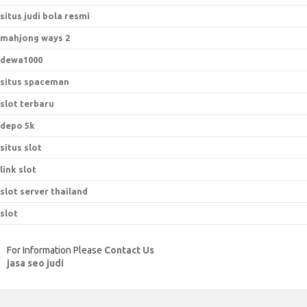
situs judi bola resmi
mahjong ways 2
dewa1000
situs spaceman
slot terbaru
depo 5k
situs slot
link slot
slot server thailand
slot
For Information Please
Contact Us
jasa seo judi