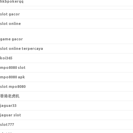
hkbpokerqq
slot gacor
slot online
game gacor
slot online terpercaya
koi365
mpo8080 slot
mpo8080 apk
slot mpo8080
香港老虎机
jaguar33
jaguar slot
slot777