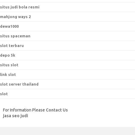
situs judi bola resmi
mahjong ways 2
dewa1000
situs spaceman
slot terbaru
depo 5k
situs slot
link slot
slot server thailand
slot
For Information Please
Contact Us
jasa seo judi