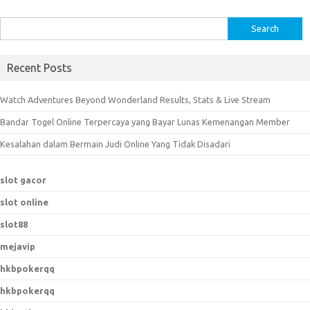
S
e
a
Recent Posts
r
c
Watch Adventures Beyond Wonderland Results, Stats & Live Stream
h
Bandar Togel Online Terpercaya yang Bayar Lunas Kemenangan Member
f
o
Kesalahan dalam Bermain Judi Online Yang Tidak Disadari
r
:
slot gacor
slot online
slot88
mejavip
hkbpokerqq
hkbpokerqq