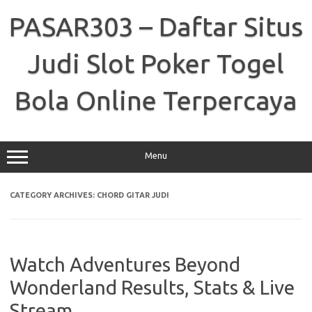
Skip
to
PASAR303 – Daftar Situs
content
Judi Slot Poker Togel
Bola Online Terpercaya
Menu
CATEGORY ARCHIVES:
CHORD GITAR JUDI
Watch Adventures Beyond
Wonderland Results, Stats & Live
Stream