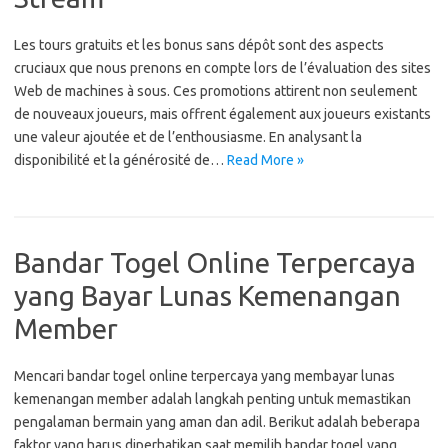
Les tours gratuits et les bonus sans dépôt sont des aspects
cruciaux que nous prenons en compte lors de l’évaluation des sites
Web de machines à sous. Ces promotions attirent non seulement
de nouveaux joueurs, mais offrent également aux joueurs existants
une valeur ajoutée et de l’enthousiasme. En analysant la
disponibilité et la générosité de…
Read More »
Bandar Togel Online Terpercaya
yang Bayar Lunas Kemenangan
Member
Mencari bandar togel online terpercaya yang membayar lunas
kemenangan member adalah langkah penting untuk memastikan
pengalaman bermain yang aman dan adil. Berikut adalah beberapa
faktor yang harus diperhatikan saat memilih bandar togel yang