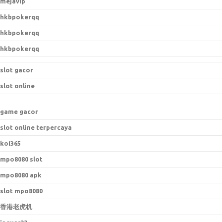
mejavip
hkbpokerqq
hkbpokerqq
hkbpokerqq
slot gacor
slot online
game gacor
slot online terpercaya
koi365
mpo8080 slot
mpo8080 apk
slot mpo8080
香港老虎机