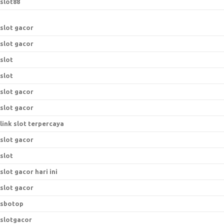
slot88
slot gacor
slot gacor
slot
slot
slot gacor
slot gacor
link slot terpercaya
slot gacor
slot
slot gacor hari ini
slot gacor
sbotop
slotgacor