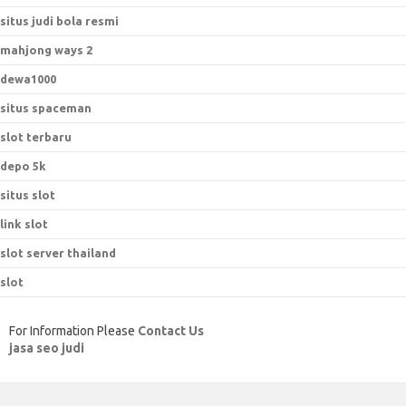
situs judi bola resmi
mahjong ways 2
dewa1000
situs spaceman
slot terbaru
depo 5k
situs slot
link slot
slot server thailand
slot
For Information Please
Contact Us
jasa seo judi