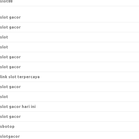
slot88
slot gacor
slot gacor
slot
slot
slot gacor
slot gacor
link slot terpercaya
slot gacor
slot
slot gacor hari ini
slot gacor
sbotop
slotgacor