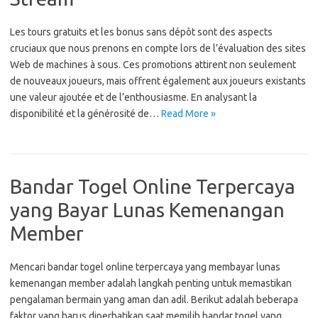
Les tours gratuits et les bonus sans dépôt sont des aspects
cruciaux que nous prenons en compte lors de l’évaluation des sites
Web de machines à sous. Ces promotions attirent non seulement
de nouveaux joueurs, mais offrent également aux joueurs existants
une valeur ajoutée et de l’enthousiasme. En analysant la
disponibilité et la générosité de…
Read More »
Bandar Togel Online Terpercaya
yang Bayar Lunas Kemenangan
Member
Mencari bandar togel online terpercaya yang membayar lunas
kemenangan member adalah langkah penting untuk memastikan
pengalaman bermain yang aman dan adil. Berikut adalah beberapa
faktor yang harus diperhatikan saat memilih bandar togel yang