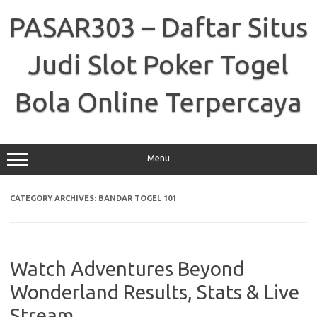
Skip
to
PASAR303 – Daftar Situs
content
Judi Slot Poker Togel
Bola Online Terpercaya
Menu
CATEGORY ARCHIVES:
BANDAR TOGEL 101
Watch Adventures Beyond
Wonderland Results, Stats & Live
Stream