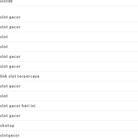
slot88
slot gacor
slot gacor
slot
slot
slot gacor
slot gacor
link slot terpercaya
slot gacor
slot
slot gacor hari ini
slot gacor
sbotop
slotgacor