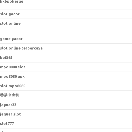
hkbpokerqq
slot gacor
slot online
game gacor
slot online terpercaya
koi365
mpo8080 slot
mpo8080 apk
slot mpo8080
香港老虎机
jaguar33
jaguar slot
slot777