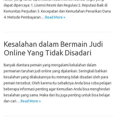
dapat dipercaya: 1. Lisensi Resmi dan Regulasi 2. Reputasi Baik di
Komunitas Perjudian 3. Kecepatan dan Kemudahan Penarikan Dana
4. Metode Pembayaran…
Read More »
Kesalahan dalam Bermain Judi
Online Yang Tidak Disadari
Banyak diantara pemain yang mengalami kekalahan dalam
permainan taruhan judi online yang dijalankan. Seringkali bahkan
kesalahan yang dilakukannya itu memang tidak disadari oleh para
pemain tersebut. Oleh karena itu sebaiknya Anda bisa coba pelajari
beberapa informasi penting agar Kemudian Anda bisa menghindari
kesalahan yang sama. Maka dari itu juga penting untuk bisa belajar
dan cari…
Read More »