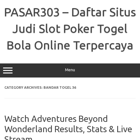
Skip
to
PASAR303 – Daftar Situs
content
Judi Slot Poker Togel
Bola Online Terpercaya
Menu
CATEGORY ARCHIVES:
BANDAR TOGEL 36
Watch Adventures Beyond
Wonderland Results, Stats & Live
Stream