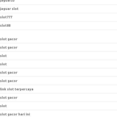
jaguar33
jaguar slot
slot777
slot88
slot gacor
slot gacor
slot
slot
slot gacor
slot gacor
link slot terpercaya
slot gacor
slot
slot gacor hari ini