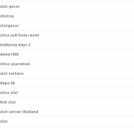
slot gacor
sbotop
slotgacor
situs judi bola resmi
mahjong ways 2
dewa1000
situs spaceman
slot terbaru
depo 5k
situs slot
link slot
slot server thailand
slot