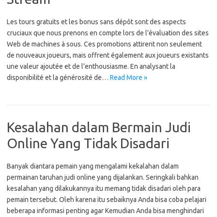
Les tours gratuits et les bonus sans dépôt sont des aspects
cruciaux que nous prenons en compte lors de l’évaluation des sites
Web de machines à sous. Ces promotions attirent non seulement
de nouveaux joueurs, mais offrent également aux joueurs existants
une valeur ajoutée et de l’enthousiasme. En analysant la
disponibilité et la générosité de…
Read More »
Kesalahan dalam Bermain Judi
Online Yang Tidak Disadari
Banyak diantara pemain yang mengalami kekalahan dalam
permainan taruhan judi online yang dijalankan. Seringkali bahkan
kesalahan yang dilakukannya itu memang tidak disadari oleh para
pemain tersebut. Oleh karena itu sebaiknya Anda bisa coba pelajari
beberapa informasi penting agar Kemudian Anda bisa menghindari