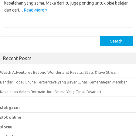
kesalahan yang sama. Maka dari itu juga penting untuk bisa belajar
dan cari…
Read More »
S
e
a
Recent Posts
r
c
Watch Adventures Beyond Wonderland Results, Stats & Live Stream
h
Bandar Togel Online Terpercaya yang Bayar Lunas Kemenangan Member
f
o
Kesalahan dalam Bermain Judi Online Yang Tidak Disadari
r
:
slot gacor
slot online
slot88