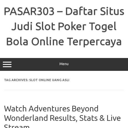
Skip
to
PASAR303 – Daftar Situs
content
Judi Slot Poker Togel
Bola Online Terpercaya
Menu
TAG ARCHIVES:
SLOT ONLINE UANG ASLI
Watch Adventures Beyond
Wonderland Results, Stats & Live
Stream