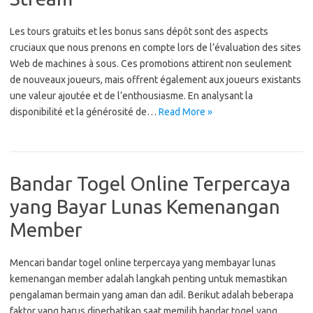
Les tours gratuits et les bonus sans dépôt sont des aspects
cruciaux que nous prenons en compte lors de l’évaluation des sites
Web de machines à sous. Ces promotions attirent non seulement
de nouveaux joueurs, mais offrent également aux joueurs existants
une valeur ajoutée et de l’enthousiasme. En analysant la
disponibilité et la générosité de…
Read More »
Bandar Togel Online Terpercaya
yang Bayar Lunas Kemenangan
Member
Mencari bandar togel online terpercaya yang membayar lunas
kemenangan member adalah langkah penting untuk memastikan
pengalaman bermain yang aman dan adil. Berikut adalah beberapa
faktor yang harus diperhatikan saat memilih bandar togel yang