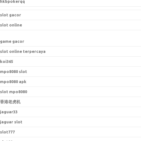
hkbpokerqq
slot gacor
slot online
game gacor
slot online terpercaya
koi365
mpo8080 slot
mpo8080 apk
slot mpo8080
香港老虎机
jaguar33
jaguar slot
slot777