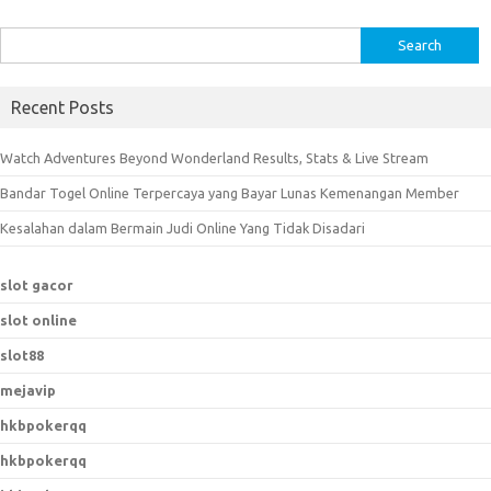
S
e
a
Recent Posts
r
c
Watch Adventures Beyond Wonderland Results, Stats & Live Stream
h
Bandar Togel Online Terpercaya yang Bayar Lunas Kemenangan Member
f
o
Kesalahan dalam Bermain Judi Online Yang Tidak Disadari
r
:
slot gacor
slot online
slot88
mejavip
hkbpokerqq
hkbpokerqq