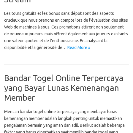
Les tours gratuits et les bonus sans dépôt sont des aspects
cruciaux que nous prenons en compte lors de l’évaluation des sites
Web de machines à sous. Ces promotions attirent non seulement
de nouveaux joueurs, mais offrent également aux joueurs existants
une valeur ajoutée et de l’enthousiasme. En analysant la
disponibilité et la générosité de…
Read More »
Bandar Togel Online Terpercaya
yang Bayar Lunas Kemenangan
Member
Mencari bandar togel online terpercaya yang membayar lunas
kemenangan member adalah langkah penting untuk memastikan
pengalaman bermain yang aman dan adil. Berikut adalah beberapa
faktor yang harus diperhatikan saat memilih bandar togel yang