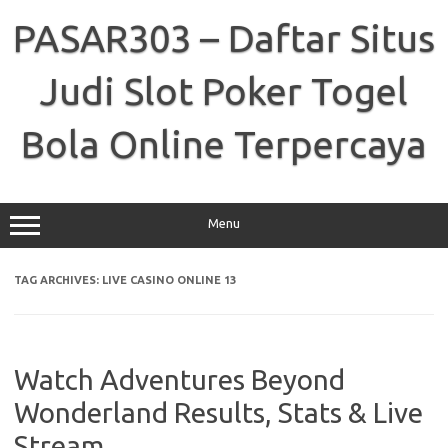
Skip
to
PASAR303 – Daftar Situs
content
Judi Slot Poker Togel
Bola Online Terpercaya
Menu
TAG ARCHIVES:
LIVE CASINO ONLINE 13
Watch Adventures Beyond
Wonderland Results, Stats & Live
Stream