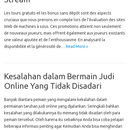
Les tours gratuits et les bonus sans dépôt sont des aspects
cruciaux que nous prenons en compte lors de l’évaluation des sites
Web de machines à sous. Ces promotions attirent non seulement
de nouveaux joueurs, mais offrent également aux joueurs existants
une valeur ajoutée et de l’enthousiasme. En analysant la
disponibilité et la générosité de…
Read More »
Kesalahan dalam Bermain Judi
Online Yang Tidak Disadari
Banyak diantara pemain yang mengalami kekalahan dalam
permainan taruhan judi online yang dijalankan. Seringkali bahkan
kesalahan yang dilakukannya itu memang tidak disadari oleh para
pemain tersebut. Oleh karena itu sebaiknya Anda bisa coba pelajari
beberapa informasi penting agar Kemudian Anda bisa menghindari