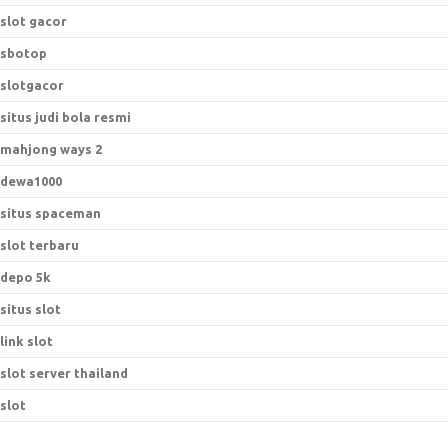
slot gacor
sbotop
slotgacor
situs judi bola resmi
mahjong ways 2
dewa1000
situs spaceman
slot terbaru
depo 5k
situs slot
link slot
slot server thailand
slot