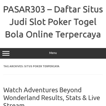
Skip
to
PASAR303 – Daftar Situs
content
Judi Slot Poker Togel
Bola Online Terpercaya
Menu
TAG ARCHIVES:
SITUS POKER TERPERCAYA
Watch Adventures Beyond
Wonderland Results, Stats & Live
Stream