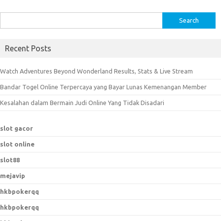
S
e
a
Recent Posts
r
c
Watch Adventures Beyond Wonderland Results, Stats & Live Stream
h
Bandar Togel Online Terpercaya yang Bayar Lunas Kemenangan Member
f
o
Kesalahan dalam Bermain Judi Online Yang Tidak Disadari
r
:
slot gacor
slot online
slot88
mejavip
hkbpokerqq
hkbpokerqq