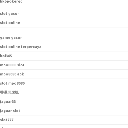
hkbpokerqq
slot gacor
slot online
game gacor
slot online terpercaya
koi365
mpo8080 slot
mpo8080 apk
slot mpo8080
香港老虎机
jaguar33
jaguar slot
slot777