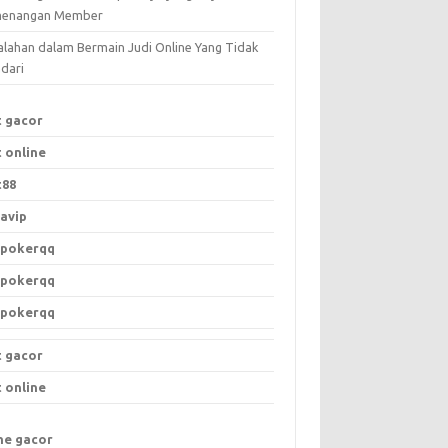
enangan Member
alahan dalam Bermain Judi Online Yang Tidak
adari
t gacor
t online
t88
avip
bpokerqq
bpokerqq
bpokerqq
t gacor
t online
e gacor