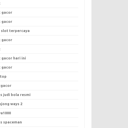
t
t gacor
t gacor
k slot terpercaya
t gacor
t
t gacor hari ini
t gacor
top
tgacor
us judi bola resmi
jong ways 2
a1000
us spaceman