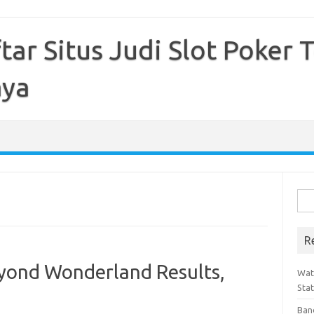
ar Situs Judi Slot Poker 
aya
Sea
for:
R
yond Wonderland Results,
Wat
Stat
Ban