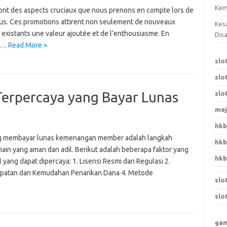
Kem
sont des aspects cruciaux que nous prenons en compte lors de
ous. Ces promotions attirent non seulement de nouveaux
Kes
 existants une valeur ajoutée et de l’enthousiasme. En
Dis
de…
Read More »
slo
slo
Terpercaya yang Bayar Lunas
slo
mej
hk
ang membayar lunas kemenangan member adalah langkah
hk
n yang aman dan adil. Berikut adalah beberapa faktor yang
hk
 yang dapat dipercaya: 1. Lisensi Resmi dan Regulasi 2.
ecepatan dan Kemudahan Penarikan Dana 4. Metode
slo
slo
gam