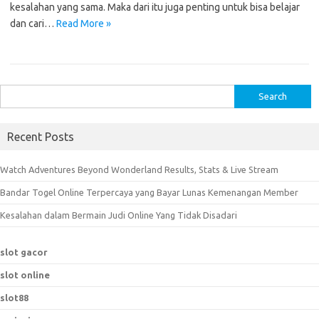
kesalahan yang sama. Maka dari itu juga penting untuk bisa belajar
dan cari…
Read More »
S
e
a
Recent Posts
r
c
Watch Adventures Beyond Wonderland Results, Stats & Live Stream
h
Bandar Togel Online Terpercaya yang Bayar Lunas Kemenangan Member
f
o
Kesalahan dalam Bermain Judi Online Yang Tidak Disadari
r
:
slot gacor
slot online
slot88