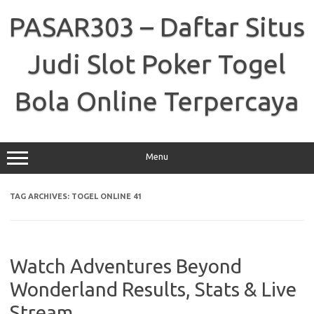
Skip
to
PASAR303 – Daftar Situs
content
Judi Slot Poker Togel
Bola Online Terpercaya
Menu
TAG ARCHIVES:
TOGEL ONLINE 41
Watch Adventures Beyond
Wonderland Results, Stats & Live
Stream