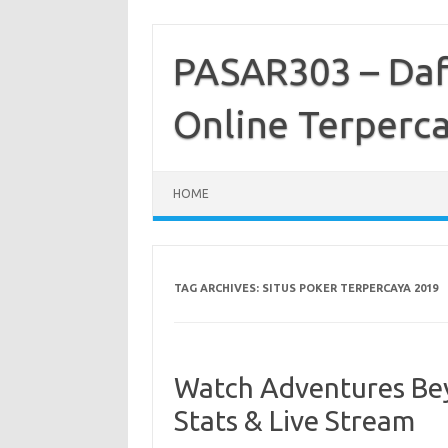
Skip
to
content
PASAR303 – Daft
Online Terperc
HOME
TAG ARCHIVES:
SITUS POKER TERPERCAYA 2019
Watch Adventures Be
Stats & Live Stream