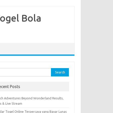
Togel Bola
rch
ecent Posts
ch Adventures Beyond Wonderland Results,
s & Live Stream
dar Togel Online Terpercaya yang Bayar Lunas