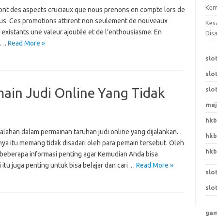
Kem
sont des aspects cruciaux que nous prenons en compte lors de
ous. Ces promotions attirent non seulement de nouveaux
Kes
 existants une valeur ajoutée et de l’enthousiasme. En
Dis
de…
Read More »
slo
slo
ain Judi Online Yang Tidak
slo
mej
hk
lahan dalam permainan taruhan judi online yang dijalankan.
hk
ya itu memang tidak disadari oleh para pemain tersebut. Oleh
hk
i beberapa informasi penting agar Kemudian Anda bisa
itu juga penting untuk bisa belajar dan cari…
Read More »
slo
slo
gam