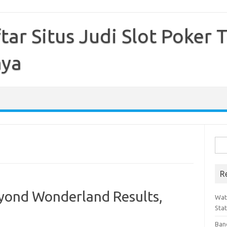
ar Situs Judi Slot Poker 
aya
Sea
for:
R
yond Wonderland Results,
Wat
Stat
Ban