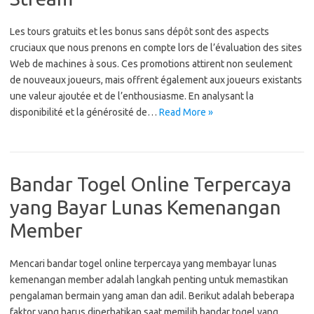
Les tours gratuits et les bonus sans dépôt sont des aspects
cruciaux que nous prenons en compte lors de l’évaluation des sites
Web de machines à sous. Ces promotions attirent non seulement
de nouveaux joueurs, mais offrent également aux joueurs existants
une valeur ajoutée et de l’enthousiasme. En analysant la
disponibilité et la générosité de…
Read More »
Bandar Togel Online Terpercaya
yang Bayar Lunas Kemenangan
Member
Mencari bandar togel online terpercaya yang membayar lunas
kemenangan member adalah langkah penting untuk memastikan
pengalaman bermain yang aman dan adil. Berikut adalah beberapa
faktor yang harus diperhatikan saat memilih bandar togel yang