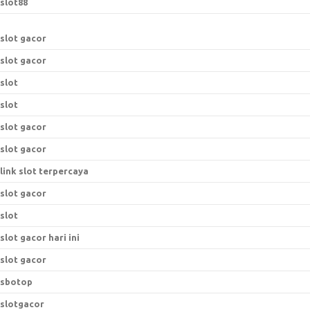
slot88
slot gacor
slot gacor
slot
slot
slot gacor
slot gacor
link slot terpercaya
slot gacor
slot
slot gacor hari ini
slot gacor
sbotop
slotgacor