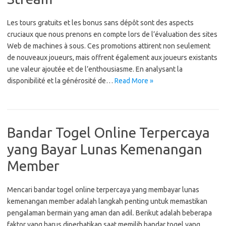
Les tours gratuits et les bonus sans dépôt sont des aspects
cruciaux que nous prenons en compte lors de l’évaluation des sites
Web de machines à sous. Ces promotions attirent non seulement
de nouveaux joueurs, mais offrent également aux joueurs existants
une valeur ajoutée et de l’enthousiasme. En analysant la
disponibilité et la générosité de…
Read More »
Bandar Togel Online Terpercaya
yang Bayar Lunas Kemenangan
Member
Mencari bandar togel online terpercaya yang membayar lunas
kemenangan member adalah langkah penting untuk memastikan
pengalaman bermain yang aman dan adil. Berikut adalah beberapa
faktor yang harus diperhatikan saat memilih bandar togel yang