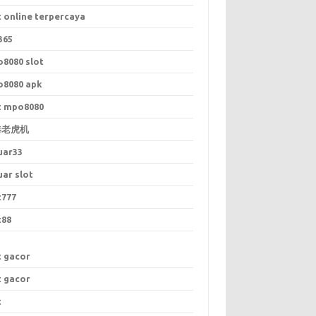
t online terpercaya
365
8080 slot
8080 apk
t mpo8080
港老虎机
uar33
uar slot
t777
t88
t gacor
t gacor
t