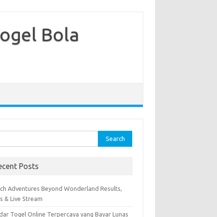
Togel Bola
rch
ecent Posts
ch Adventures Beyond Wonderland Results,
s & Live Stream
dar Togel Online Terpercaya yang Bayar Lunas