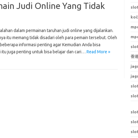
ain Judi Online Yang Tidak
slo
koi
mpo
lahan dalam permainan taruhan judi online yang dijalankan.
mpo
ya itu memang tidak disadari oleh para pemain tersebut. Oleh
i beberapa informasi penting agar Kemudian Anda bisa
slo
itu juga penting untuk bisa belajar dan cari…
Read More »
香
jag
jag
slo
slo
slo
slo
slo