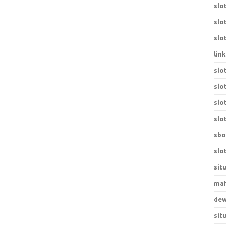
slo
slo
slo
lin
slo
slo
slo
slo
sbo
slo
sit
mah
dew
sit