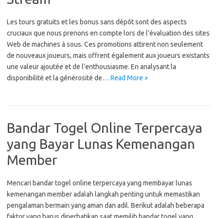
Les tours gratuits et les bonus sans dépôt sont des aspects
cruciaux que nous prenons en compte lors de l’évaluation des sites
Web de machines à sous. Ces promotions attirent non seulement
de nouveaux joueurs, mais offrent également aux joueurs existants
une valeur ajoutée et de l’enthousiasme. En analysant la
disponibilité et la générosité de…
Read More »
Bandar Togel Online Terpercaya
yang Bayar Lunas Kemenangan
Member
Mencari bandar togel online terpercaya yang membayar lunas
kemenangan member adalah langkah penting untuk memastikan
pengalaman bermain yang aman dan adil. Berikut adalah beberapa
faktor yang harus diperhatikan saat memilih bandar togel yang