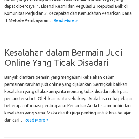
dapat dipercaya: 1. Lisensi Resmi dan Regulasi 2. Reputasi Baik di
Komunitas Perjudian 3. Kecepatan dan Kemudahan Penarikan Dana
4. Metode Pembayaran…
Read More »
Kesalahan dalam Bermain Judi
Online Yang Tidak Disadari
Banyak diantara pemain yang mengalami kekalahan dalam
permainan taruhan judi online yang dijalankan. Seringkali bahkan
kesalahan yang dilakukannya itu memang tidak disadari oleh para
pemain tersebut. Oleh karena itu sebaiknya Anda bisa coba pelajari
beberapa informasi penting agar Kemudian Anda bisa menghindari
kesalahan yang sama. Maka dari itu juga penting untuk bisa belajar
dan cari…
Read More »