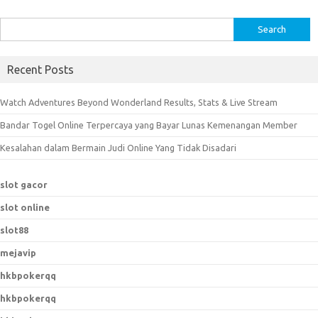
S
e
a
Recent Posts
r
c
Watch Adventures Beyond Wonderland Results, Stats & Live Stream
h
Bandar Togel Online Terpercaya yang Bayar Lunas Kemenangan Member
f
o
Kesalahan dalam Bermain Judi Online Yang Tidak Disadari
r
:
slot gacor
slot online
slot88
mejavip
hkbpokerqq
hkbpokerqq