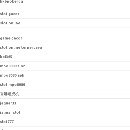
hkbpokerqq
slot gacor
slot online
game gacor
slot online terpercaya
koi365
mpo8080 slot
mpo8080 apk
slot mpo8080
香港老虎机
jaguar33
jaguar slot
slot777