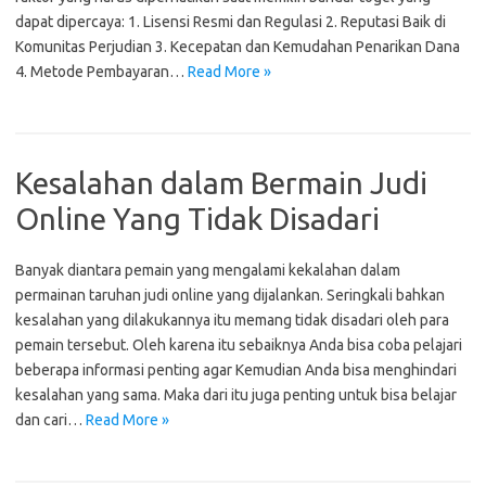
dapat dipercaya: 1. Lisensi Resmi dan Regulasi 2. Reputasi Baik di
Komunitas Perjudian 3. Kecepatan dan Kemudahan Penarikan Dana
4. Metode Pembayaran…
Read More »
Kesalahan dalam Bermain Judi
Online Yang Tidak Disadari
Banyak diantara pemain yang mengalami kekalahan dalam
permainan taruhan judi online yang dijalankan. Seringkali bahkan
kesalahan yang dilakukannya itu memang tidak disadari oleh para
pemain tersebut. Oleh karena itu sebaiknya Anda bisa coba pelajari
beberapa informasi penting agar Kemudian Anda bisa menghindari
kesalahan yang sama. Maka dari itu juga penting untuk bisa belajar
dan cari…
Read More »