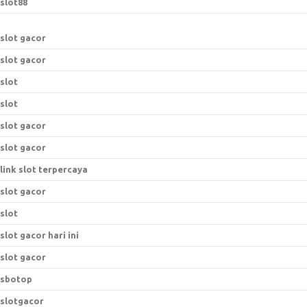
slot88
slot gacor
slot gacor
slot
slot
slot gacor
slot gacor
link slot terpercaya
slot gacor
slot
slot gacor hari ini
slot gacor
sbotop
slotgacor