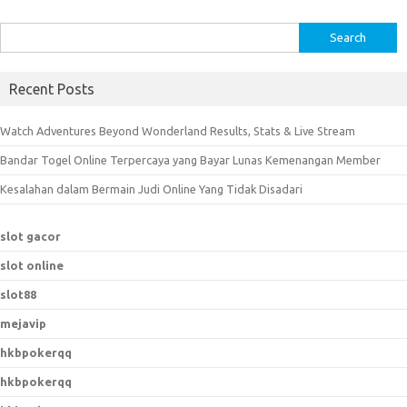
S
e
a
Recent Posts
r
c
Watch Adventures Beyond Wonderland Results, Stats & Live Stream
h
Bandar Togel Online Terpercaya yang Bayar Lunas Kemenangan Member
f
o
Kesalahan dalam Bermain Judi Online Yang Tidak Disadari
r
:
slot gacor
slot online
slot88
mejavip
hkbpokerqq
hkbpokerqq