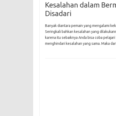
Kesalahan dalam Berm
Disadari
Banyak diantara pemain yang mengalami keka
Seringkali bahkan kesalahan yang dilakukann
karena itu sebaiknya Anda bisa coba pelajar
menghindari kesalahan yang sama. Maka dari 