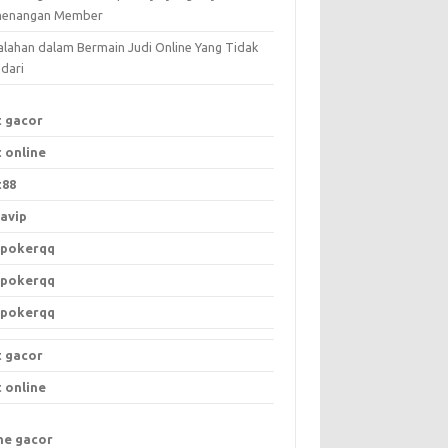
enangan Member
alahan dalam Bermain Judi Online Yang Tidak
adari
t gacor
t online
t88
avip
bpokerqq
bpokerqq
bpokerqq
t gacor
t online
e gacor