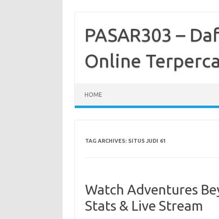
Skip
to
content
PASAR303 – Daft
Online Terperc
HOME
TAG ARCHIVES:
SITUS JUDI 61
Watch Adventures Be
Stats & Live Stream