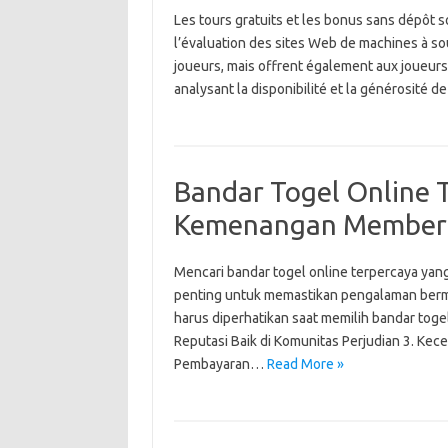
Les tours gratuits et les bonus sans dépôt 
l’évaluation des sites Web de machines à s
joueurs, mais offrent également aux joueurs
analysant la disponibilité et la générosité 
Bandar Togel Online 
Kemenangan Member
Mencari bandar togel online terpercaya y
penting untuk memastikan pengalaman bermai
harus diperhatikan saat memilih bandar togel
Reputasi Baik di Komunitas Perjudian 3. K
Pembayaran…
Read More »