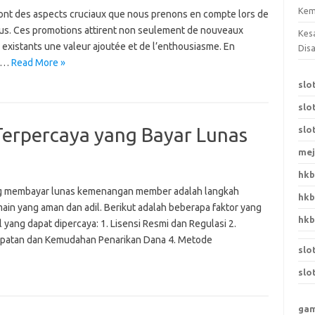
Kem
sont des aspects cruciaux que nous prenons en compte lors de
ous. Ces promotions attirent non seulement de nouveaux
Kes
 existants une valeur ajoutée et de l’enthousiasme. En
Dis
de…
Read More »
slo
slo
Terpercaya yang Bayar Lunas
slo
mej
hk
ang membayar lunas kemenangan member adalah langkah
hk
n yang aman dan adil. Berikut adalah beberapa faktor yang
hk
 yang dapat dipercaya: 1. Lisensi Resmi dan Regulasi 2.
ecepatan dan Kemudahan Penarikan Dana 4. Metode
slo
slo
gam