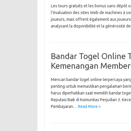
Les tours gratuits et les bonus sans dépôt 
l’évaluation des sites Web de machines à s
joueurs, mais offrent également aux joueurs
analysant la disponibilité et la générosité 
Bandar Togel Online 
Kemenangan Member
Mencari bandar togel online terpercaya y
penting untuk memastikan pengalaman bermai
harus diperhatikan saat memilih bandar togel
Reputasi Baik di Komunitas Perjudian 3. K
Pembayaran…
Read More »