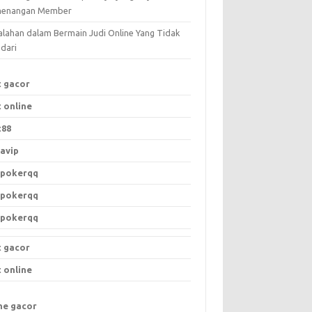
enangan Member
alahan dalam Bermain Judi Online Yang Tidak
adari
t gacor
t online
t88
avip
bpokerqq
bpokerqq
bpokerqq
t gacor
t online
e gacor