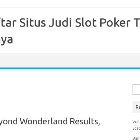
ar Situs Judi Slot Poker 
aya
Sea
for:
R
yond Wonderland Results,
Wat
Stat
Ban