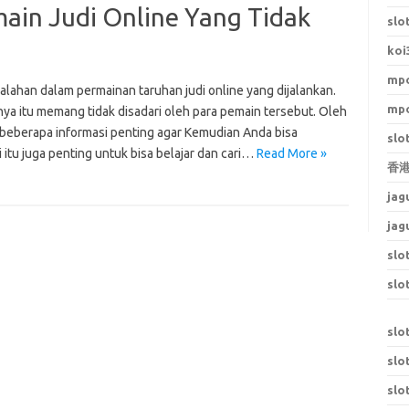
ain Judi Online Yang Tidak
slo
koi
mpo
lahan dalam permainan taruhan judi online yang dijalankan.
mpo
ya itu memang tidak disadari oleh para pemain tersebut. Oleh
i beberapa informasi penting agar Kemudian Anda bisa
slo
itu juga penting untuk bisa belajar dan cari…
Read More »
香
jag
jag
slo
slo
slo
slo
slo