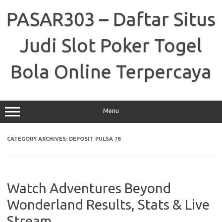
Skip
to
PASAR303 – Daftar Situs
content
Judi Slot Poker Togel
Bola Online Terpercaya
Menu
CATEGORY ARCHIVES:
DEPOSIT PULSA 78
Watch Adventures Beyond
Wonderland Results, Stats & Live
Stream