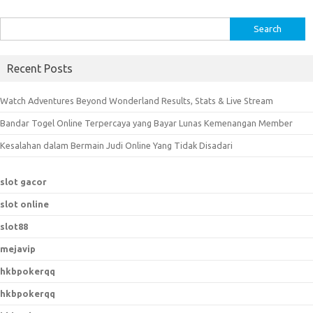
S
e
a
Recent Posts
r
c
Watch Adventures Beyond Wonderland Results, Stats & Live Stream
h
Bandar Togel Online Terpercaya yang Bayar Lunas Kemenangan Member
f
o
Kesalahan dalam Bermain Judi Online Yang Tidak Disadari
r
:
slot gacor
slot online
slot88
mejavip
hkbpokerqq
hkbpokerqq