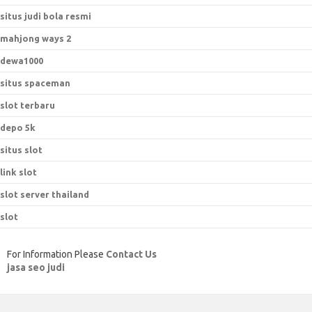
situs judi bola resmi
mahjong ways 2
dewa1000
situs spaceman
slot terbaru
depo 5k
situs slot
link slot
slot server thailand
slot
For Information Please
Contact Us
jasa seo judi