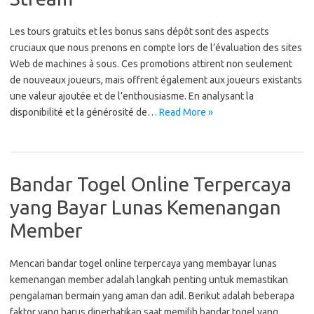
Les tours gratuits et les bonus sans dépôt sont des aspects
cruciaux que nous prenons en compte lors de l’évaluation des sites
Web de machines à sous. Ces promotions attirent non seulement
de nouveaux joueurs, mais offrent également aux joueurs existants
une valeur ajoutée et de l’enthousiasme. En analysant la
disponibilité et la générosité de…
Read More »
Bandar Togel Online Terpercaya
yang Bayar Lunas Kemenangan
Member
Mencari bandar togel online terpercaya yang membayar lunas
kemenangan member adalah langkah penting untuk memastikan
pengalaman bermain yang aman dan adil. Berikut adalah beberapa
faktor yang harus diperhatikan saat memilih bandar togel yang