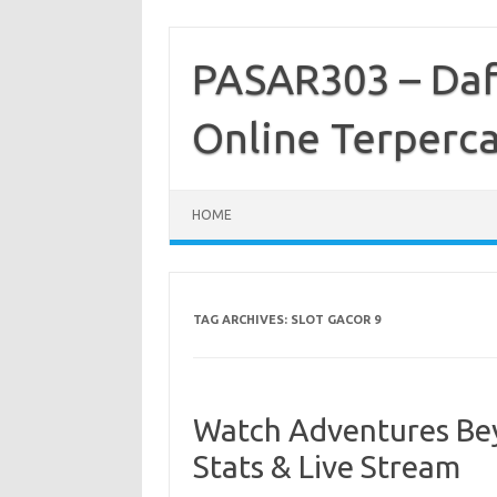
Skip
to
content
PASAR303 – Daft
Online Terperc
HOME
TAG ARCHIVES:
SLOT GACOR 9
Watch Adventures Be
Stats & Live Stream