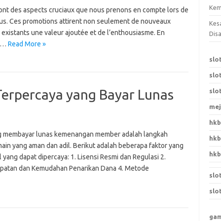
Kem
sont des aspects cruciaux que nous prenons en compte lors de
ous. Ces promotions attirent non seulement de nouveaux
Kes
 existants une valeur ajoutée et de l’enthousiasme. En
Dis
de…
Read More »
slo
slo
Terpercaya yang Bayar Lunas
slo
mej
hk
ang membayar lunas kemenangan member adalah langkah
hk
n yang aman dan adil. Berikut adalah beberapa faktor yang
hk
 yang dapat dipercaya: 1. Lisensi Resmi dan Regulasi 2.
ecepatan dan Kemudahan Penarikan Dana 4. Metode
slo
slo
gam