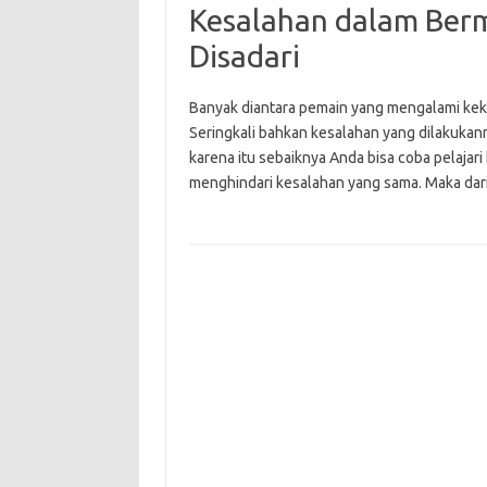
Kesalahan dalam Berm
Disadari
Banyak diantara pemain yang mengalami keka
Seringkali bahkan kesalahan yang dilakukann
karena itu sebaiknya Anda bisa coba pelajar
menghindari kesalahan yang sama. Maka dari 