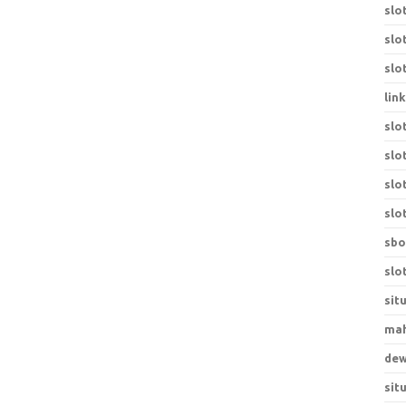
slo
slo
slo
lin
slo
slo
slo
slo
sbo
slo
sit
mah
dew
sit