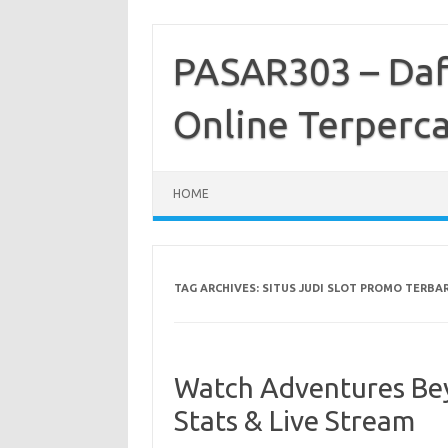
Skip
to
content
PASAR303 – Daft
Online Terperc
HOME
TAG ARCHIVES:
SITUS JUDI SLOT PROMO TERBA
Watch Adventures Be
Stats & Live Stream