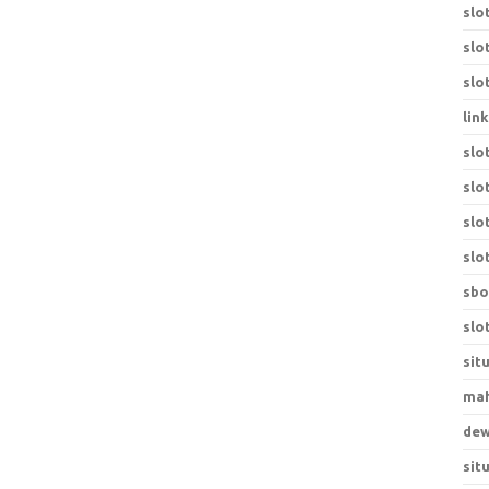
slo
slo
slo
lin
slo
slo
slo
slo
sbo
slo
sit
mah
dew
sit