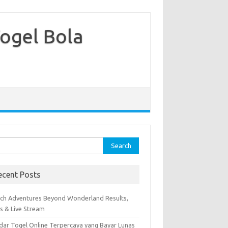
Togel Bola
rch
ecent Posts
ch Adventures Beyond Wonderland Results,
s & Live Stream
dar Togel Online Terpercaya yang Bayar Lunas