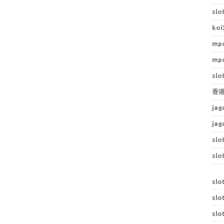
slo
koi
mpo
mpo
slo
香
jag
jag
slo
slo
slo
slo
slo