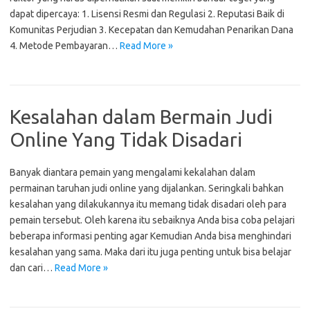
dapat dipercaya: 1. Lisensi Resmi dan Regulasi 2. Reputasi Baik di
Komunitas Perjudian 3. Kecepatan dan Kemudahan Penarikan Dana
4. Metode Pembayaran…
Read More »
Kesalahan dalam Bermain Judi
Online Yang Tidak Disadari
Banyak diantara pemain yang mengalami kekalahan dalam
permainan taruhan judi online yang dijalankan. Seringkali bahkan
kesalahan yang dilakukannya itu memang tidak disadari oleh para
pemain tersebut. Oleh karena itu sebaiknya Anda bisa coba pelajari
beberapa informasi penting agar Kemudian Anda bisa menghindari
kesalahan yang sama. Maka dari itu juga penting untuk bisa belajar
dan cari…
Read More »