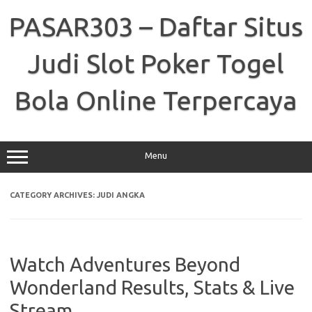
Skip
to
PASAR303 – Daftar Situs
content
Judi Slot Poker Togel
Bola Online Terpercaya
Menu
CATEGORY ARCHIVES:
JUDI ANGKA
Watch Adventures Beyond
Wonderland Results, Stats & Live
Stream