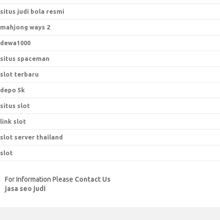
situs judi bola resmi
mahjong ways 2
dewa1000
situs spaceman
slot terbaru
depo 5k
situs slot
link slot
slot server thailand
slot
For Information Please
Contact Us
jasa seo judi