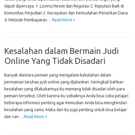
dapat dipercaya: 1. Lisensi Resmi dan Regulasi 2. Reputasi Baik di
Komunitas Perjudian 3. Kecepatan dan Kemudahan Penarikan Dana
4. Metode Pembayaran…
Read More »
Kesalahan dalam Bermain Judi
Online Yang Tidak Disadari
Banyak diantara pemain yang mengalami kekalahan dalam
permainan taruhan judi online yang dijalankan. Seringkali bahkan
kesalahan yang dilakukannya itu memang tidak disadari oleh para
pemain tersebut. Oleh karena itu sebaiknya Anda bisa coba pelajari
beberapa informasi penting agar Kemudian Anda bisa menghindari
kesalahan yang sama. Maka dari itu juga penting untuk bisa belajar
dan cari…
Read More »