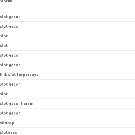
slot88
slot gacor
slot gacor
slot
slot
slot gacor
slot gacor
link slot terpercaya
slot gacor
slot
slot gacor hari ini
slot gacor
sbotop
slotgacor