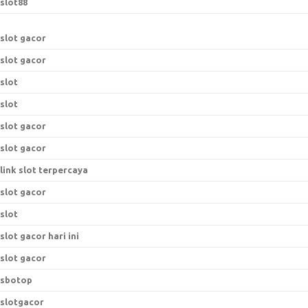
slot88
slot gacor
slot gacor
slot
slot
slot gacor
slot gacor
link slot terpercaya
slot gacor
slot
slot gacor hari ini
slot gacor
sbotop
slotgacor