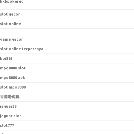
hkbpokerqq
slot gacor
slot online
game gacor
slot online terpercaya
koi365
mpo8080 slot
mpo8080 apk
slot mpo8080
香港老虎机
jaguar33
jaguar slot
slot777