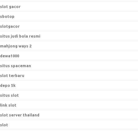
slot gacor
sbotop
slotgacor
situs judi bola resmi
mahjong ways 2
dewa1000
situs spaceman
slot terbaru
depo 5k
situs slot
link slot
slot server thailand
slot