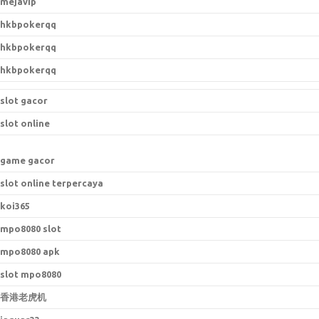
mejavip
hkbpokerqq
hkbpokerqq
hkbpokerqq
slot gacor
slot online
game gacor
slot online terpercaya
koi365
mpo8080 slot
mpo8080 apk
slot mpo8080
香港老虎机