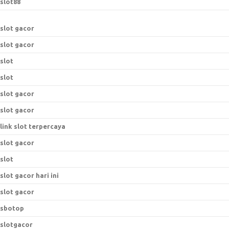
slot88
slot gacor
slot gacor
slot
slot
slot gacor
slot gacor
link slot terpercaya
slot gacor
slot
slot gacor hari ini
slot gacor
sbotop
slotgacor