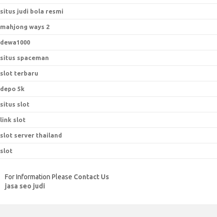
situs judi bola resmi
mahjong ways 2
dewa1000
situs spaceman
slot terbaru
depo 5k
situs slot
link slot
slot server thailand
slot
For Information Please
Contact Us
jasa seo judi