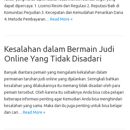
dapat dipercaya: 1. Lisensi Resmi dan Regulasi 2. Reputasi Baik di
Komunitas Perjudian 3. Kecepatan dan Kemudahan Penarikan Dana
4. Metode Pembayaran…
Read More »
Kesalahan dalam Bermain Judi
Online Yang Tidak Disadari
Banyak diantara pemain yang mengalami kekalahan dalam
permainan taruhan judi online yang dijalankan. Seringkali bahkan
kesalahan yang dilakukannya itu memang tidak disadari oleh para
pemain tersebut. Oleh karena itu sebaiknya Anda bisa coba pelajari
beberapa informasi penting agar Kemudian Anda bisa menghindari
kesalahan yang sama. Maka dari itu juga penting untuk bisa belajar
dan cari…
Read More »